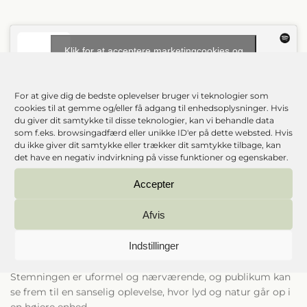
Klik for at acceptere marketingcookies og
aktivere dette indhold
For at give dig de bedste oplevelser bruger vi teknologier som
cookies til at gemme og/eller få adgang til enhedsoplysninger. Hvis
E
du giver dit samtykke til disse teknologier, kan vi behandle data
fter succesen sidste år vender den elektroniske
som f.eks. browsingadfærd eller unikke ID'er på dette websted. Hvis
endagsfestival Stella Polaris tilbage til Aabenraa i
du ikke giver dit samtykke eller trækker dit samtykke tilbage, kan
2026. Igen i år kan du forvente en helt særlig
det have en negativ indvirkning på visse funktioner og egenskaber.
oplevelse.
Accepter
Glæd dig til en dag, hvor musik, natur og fællesskab
Afvis
smelter sammen i de smukke omgivelser på Knivsbjerg.
Her danner det bakkede landskab og den betagende udsigt
Indstillinger
over Genner Bugt rammen om den ikoniske scene, hvor
afslappede, elektroniske toner breder sig rundt i området.
Stemningen er uformel og nærværende, og publikum kan
se frem til en sanselig oplevelse, hvor lyd og natur går op i
en højere enhed.