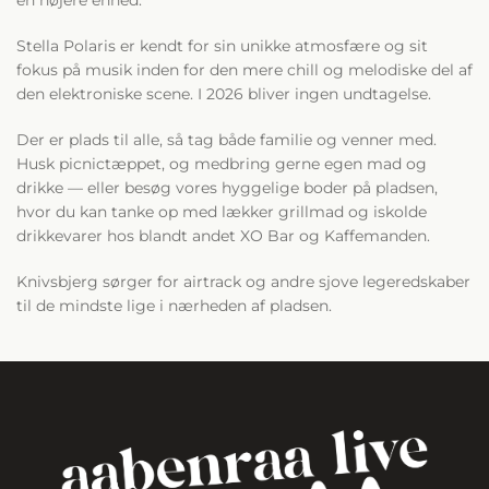
Stella Polaris er kendt for sin unikke atmosfære og sit
fokus på musik inden for den mere chill og melodiske del af
den elektroniske scene. I 2026 bliver ingen undtagelse.
Der er plads til alle, så tag både familie og venner med.
Husk picnictæppet, og medbring gerne egen mad og
drikke — eller besøg vores hyggelige boder på pladsen,
hvor du kan tanke op med lækker grillmad og iskolde
drikkevarer hos blandt andet XO Bar og Kaffemanden.
Knivsbjerg sørger for airtrack og andre sjove legeredskaber
til de mindste lige i nærheden af pladsen.