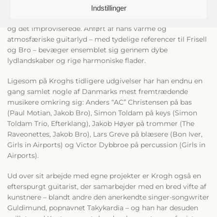
K
mellem stramme rytmiske forløb og åbne rubato-
Indstillinger
passager samt mellem det gennemkomponerede
og det improviserede. Anført af hans varme og
atmosfæriske guitarlyd – med tydelige referencer til Frisell
og Bro – bevæger ensemblet sig gennem dybe
lydlandskaber og rige harmoniske flader.
Ligesom på Kroghs tidligere udgivelser har han endnu en
gang samlet nogle af Danmarks mest fremtrædende
musikere omkring sig: Anders “AC” Christensen på bas
(Paul Motian, Jakob Bro), Simon Toldam på keys (Simon
Toldam Trio, Efterklang), Jakob Høyer på trommer (The
Raveonettes, Jakob Bro), Lars Greve på blæsere (Bon Iver,
Girls in Airports) og Victor Dybbroe på percussion (Girls in
Airports).
Ud over sit arbejde med egne projekter er Krogh også en
efterspurgt guitarist, der samarbejder med en bred vifte af
kunstnere – blandt andre den anerkendte singer-songwriter
Guldimund, popnavnet Takykardia – og han har desuden