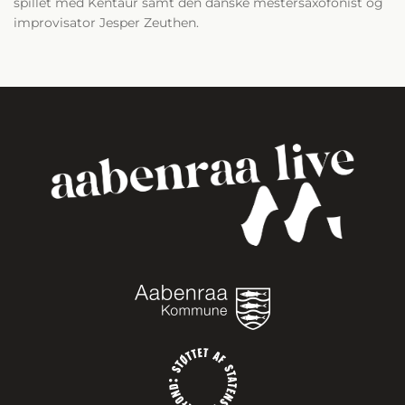
spillet med Kentaur samt den danske mestersaxofonist og
improvisator Jesper Zeuthen.