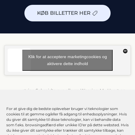
KØB BILLETTER HER
Klik for at acceptere marketingcookies og
aktivere dette indhold
K
atrine Schmidts nye album Wearing My Heart on
My Sleeve er netop udkommet og begejstrer
anmelderne. Med sit andet album markerer den
For at give dig de bedste oplevelser bruger vi teknologier som
prisvindende sangerinde et stærkt og modent kunstnerisk
cookies til at gemme og/eller få adgang til enhedsoplysninger. Hvis
skridt fremad og vi spår, at 2026 bliver et stort år for
du giver dit samtykke til disse teknologier, kan vi behandle data
Katrine!
som f.eks. browsingadfærd eller unikke ID'er på dette websted. Hvis
du ikke giver dit samtykke eller trækker dit samtykke tilbage, kan