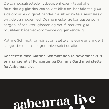
De to modsatrettede livsbegivenheder – tabet af en
forælder og glæden ved selv at blive en- har foldet sig ud
side om side og givet hendes musik en ny følelsesmæssig
tyngde og modenhed. De menneskelige kontraster som
sorgen, håbet, kærligheden og det rå nærvær, gør
musikken både vedkommende og genkendelig.
Katrine Schmidt formår at omsætte sine egne erfaringer til
sange, der taler til noget universelt i os alle.
Koncerten med Katrine Schmidt den 12. november 2026
er arrangeret af Koncerter på Damms Gård med støtte
fra Aabenraa Live