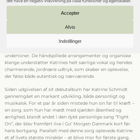
det have en negativ indvirkning på visse funktioner og egenskaber.
I 2023 blev Katrine Schmidt hædret med Danish Music
Awards’ Ud Af Det Blå-pris for debutalbummet Laying My
Accepter
Burdens Down. Nu er hun klar med opfølgeren, hvor hun
for alvor cementerer sin position som en markant stemme
Afvis
på den danske musikscene.
Indstillinger
Musikken er forankret i folk-traditionen og bevæger sig i et
stemningsfuldt landskab med jazzede nuancer og blålige
undertoner. De håndspillede arrangementer og organiske
klange understøtter Katrines helt særlige vokal og hendes
charmerende, jordnære udtryk, som skaber en oplevelse,
der føles både autentisk og nærværende.
Siden udgivelsen af sit debutalbum har Katrine Schmidt
gennemgået en markant udvikling, både personligt og
musikalsk. For et par år siden mistede hun sin far til kræft –
en sorg, som hun har mødt med sjælden åbenhed og
ærlighed, blandt andet i den dybt personlige sang “Fight
On”, der blev fremført live i Go’ Morgen Danmark kort før
hans bortgang. Parallelt med denne sorg oplevede Katrine
et af livets største mirakler – at blive mor for første gang.