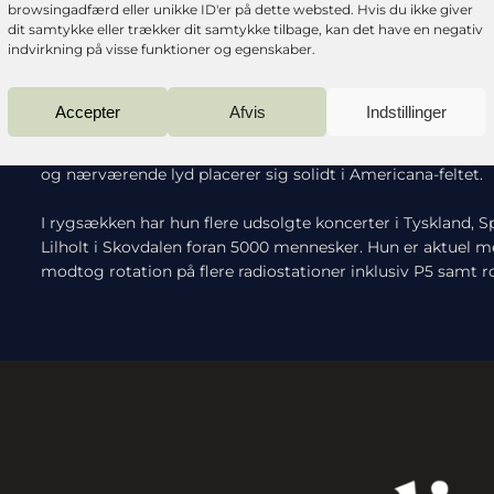
browsingadfærd eller unikke ID'er på dette websted. Hvis du ikke giver
”Vingards musik sætter lytteren i fokus på en måde, hvor de
dit samtykke eller trækker dit samtykke tilbage, kan det have en negativ
indvirkning på visse funktioner og egenskaber.
Lytter man til Vingards bagkatalog, er der ingen tvivl om
grænseland. I 2021 bosatte hun sig i Berlin og her skrev h
Accepter
Afvis
Indstillinger
vokset fra den lille pige i de blomstrede kjoler, som ikke vill
tider grimmere udtryk.” Det tør siges at opmærksomheden
og nærværende lyd placerer sig solidt i Americana-feltet.
I rygsækken har hun flere udsolgte koncerter i Tyskland, S
Lilholt i Skovdalen foran 5000 mennesker. Hun er aktue
modtog rotation på flere radiostationer inklusiv P5 samt r