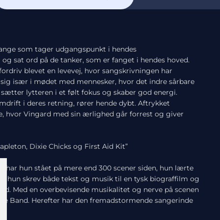
t sange som tager udgangspunkt i hendes
jl og sat ord på de tanker, som er fanget i hendes hoved.
rdriv blevet en levevej, hvor sangskrivningen har
 sig især i mødet med mennesker, hvor det indre sårbare
ter lytteren i et følt fokus og skaber god energi.
drift i deres retning, rører hende dybt. Aftrykket
, hvor Vingard med sin ærlighed går forrest og giver
apleton, Dixie Chicks
og First Aid Kit”
 da har hun stået på mere end 300 scener siden, hun lærte
da hun skrev både tekst og musik til en tysk biograffilm og
kland. Med en overbevisende musikalitet og nerve på scenen
Live Band. Herefter har den fremadstormende sangerinde