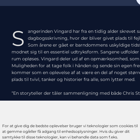
S
angerinden Vingard har fra en tidlig alder skreve
dagbogsskrivning, hvor der bliver givet plads til fe
Som årene er gået er barndommens uskyldige tidsfo
modnet sig til en essentiel udtryksform. Sangene udfolder
rum opløses. Vingard deler ud af en opmærksomhed, som sæt
Muligheden for at tage folk i hånden og sende sin egen frem
kommer som en oplevelse af at være en del af noget større
plads til tvivl, tanker og historier fra alle, som lytter med.
“En storyteller der tåler sammenligning med både Chris St
I en alder af 9 år begyndte Vingard at skrive sange. Siden
at spille guitar. Allerede som 15-årig brød hun grænserne, 
lod dette være startskuddet til en spirende karriere i Tys
For at give dig de bedste oplevelser bruger vi teknologier som cookies til
sikrede hun i sommeren 2021 titlen som Årets Nordjyske 
at gemme og/eller få adgang til enhedsoplysninger. Hvis du giver dit
haft flere
optrædener på både TV og i radioen.
samtykke til disse teknologier, kan vi behandle data som f.eks.