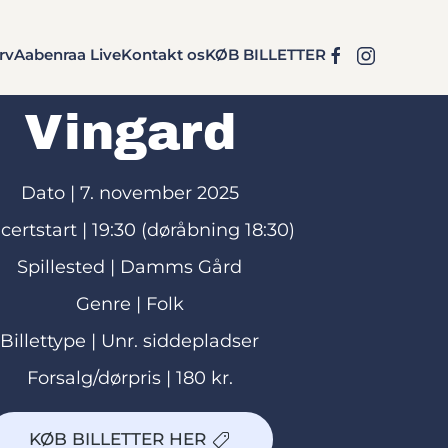
rv
Aabenraa Live
Kontakt os
KØB BILLETTER
Vingard
Dato
|
7. november 2025
ertstart |
19:30 (døråbning 18:30)
Spillested
|
Damms Gård
Genre
| Folk
Billettype
| Unr. siddepladser
Forsalg/dørpris
| 180 kr.
KØB BILLETTER HER