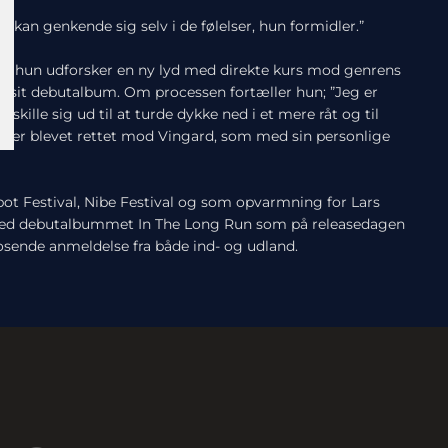
 kan genkende sig selv i de følelser, hun formidler.”
, at hun udforsker en ny lyd med direkte kurs mod genrens
un sit debutalbum. Om processen fortæller hun; ”Jeg er
e skille sig ud til at turde dykke ned i et mere råt og til
 er blevet rettet mod Vingard, som med sin personlige
pot Festival, Nibe Festival og som opvarmning for Lars
l med debutalbummet In The Long Run som på releasedagen
osende anmeldelse fra både ind- og udland.