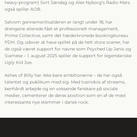
heavy-program) Sort Søndag og Alex Nyborg’s Radio Mars
også spiller AOB.
Selvom gennemsnitsalderen er langt under 18, har
drengene allerede fået et professionelt management,
Prime Collective, samt det hæderkronede bookingbureau
PDH. Og udover at have spillet på de helt store scener, har
de også været support for navne som Psyched Up Janis og
Siamese – 1. august 2025 spiller de support for legendariske
Ugly Kid Joe.
Ashes of Billy har ikke bare ambitionerne – de har også
talentet og publikum med sig. Med tusindvis af streams,
benhårdt arbejde og en voksende fanskare på sociale
medier, cementerer de deres position som en af de mest
interessante nye stemmer i dansk rock.