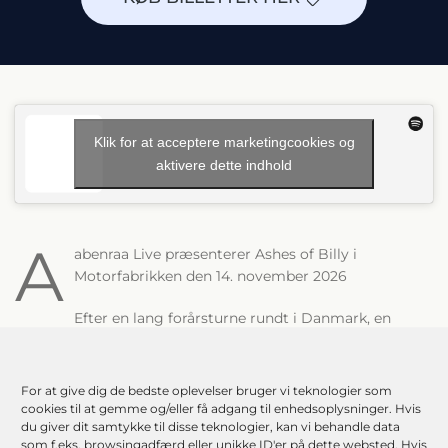
Klik for at acceptere marketingcookies og
aktivere dette indhold
A
abenraa Live præsenterer Ashes of Billy i
Motorfabrikken den 14. november 2026
Efter en lang forårsturne rundt i Danmark, en
optræden i Go Morgen Danmark, flere indslag i TV2-
nyhederne, den vildeste koncert på COPENHELL 2025 og to
brag på SPOT FESTIVAL samt Jelling MusikFestival, har den
For at give dig de bedste oplevelser bruger vi teknologier som
danske teenage-trio, Ashes of Billy, slået sit navn fast med
cookies til at gemme og/eller få adgang til enhedsoplysninger. Hvis
du giver dit samtykke til disse teknologier, kan vi behandle data
syvtommersøm på den danske rockscene!
som f.eks. browsingadfærd eller unikke ID'er på dette websted. Hvis