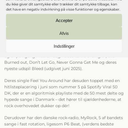
du ikke giver dit samtykke eller trækker dit samtykke tilbage, kan
Med deres energiske og moderne take på grunge, heavy,
det have en negativ indvirkning på visse funktioner og egenskaber.
skaterpunk og Rock’n’Roll, formår bandet at blande
ungdommens rå nerve med musikalsk modenhed – trods
Accepter
deres aldre på blot 16, 16 og 17 år.
Afvis
Trioen, der består af Daniel Aabenhus Hermann
(guitar/vokal), Anton Stampe (bas) og Johan Borgaa
Indstillinger
(trommer), har siden deres debut i 2022 udgivet tre EP’er,
og er pt. i gang med en udgivelsesrække af singler, bl.a.
Burned out, Don’t Let Go, Never Gonna Get Me og deres
nyeste udspil Bleed (udgivet juni 2025).
Deres single Feel You Around har desuden toppet med en
hitlisteplacering i juni som nummer 5 på Spotify Viral 50
DK, der er en algoritmisk playliste med de 50 mest delte og
hypede sange i Danmark – det hører til sjældenhederne, at
rock overhovedet dukker op dér!
Derudover har den danske rock-radio, MyRock, 5 af bandets
sange i fast rotation, ligesom P6 Beat, (verdens bedste